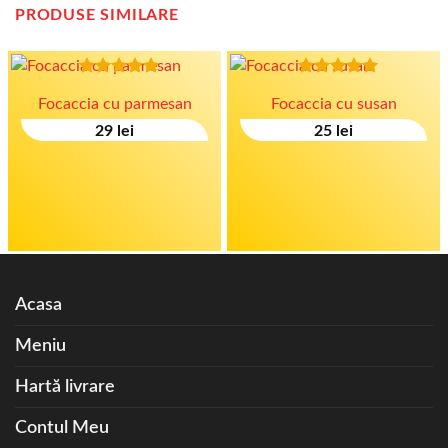
PRODUSE SIMILARE
Evaluat la
Evaluat la
Focaccia cu parmesan
Focaccia cu susan
4.80
stele
5.00
stele
din 5
din 5
29
lei
25
lei
Acasa
Meniu
Hartă livrare
Contul Meu