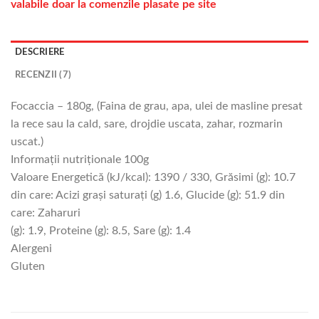
valabile doar la comenzile plasate pe site
DESCRIERE
RECENZII (7)
Focaccia – 180g, (Faina de grau, apa, ulei de masline presat
la rece sau la cald, sare, drojdie uscata, zahar, rozmarin
uscat.)
Informații nutriționale 100g
Valoare Energetică (kJ/kcal): 1390 / 330, Grăsimi (g): 10.7
din care: Acizi grași saturați (g) 1.6, Glucide (g): 51.9 din
care: Zaharuri
(g): 1.9, Proteine (g): 8.5, Sare (g): 1.4
Alergeni
Gluten