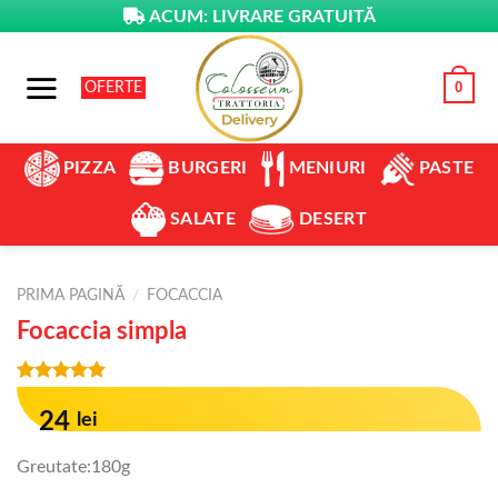
Skip
ACUM: LIVRARE GRATUITĂ
to
content
0
OFERTE
BURGERI
PIZZA
MENIURI
PASTE
SALATE
DESERT
PRIMA PAGINĂ
/
FOCACCIA
Focaccia simpla
Evaluat la
7
5.00
din 5
24
lei
pe baza a
evaluări ale
clienților
Greutate:180g