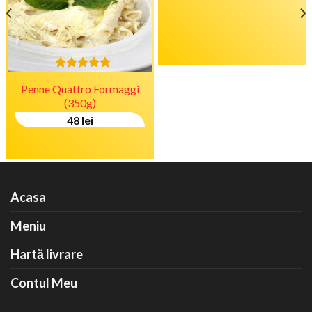
Evaluat la
Penne Quattro Formaggi
4.67
stele
din 5
(350g)
48
lei
Acasa
Meniu
Hartă livrare
Contul Meu