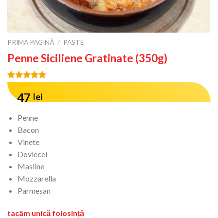
PRIMA PAGINĂ
/
PASTE
Penne Siciliene Gratinate (350g)
Evaluat la
12
4.75
din 5
47
lei
pe baza a
evaluări ale
Penne
clienților
Bacon
Vinete
Dovlecei
Masline
Mozzarella
Parmesan
tacâm unică folosință