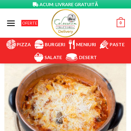
Skip
ACUM: LIVRARE GRATUITĂ
to
content
OFERTE
0
BURGERI
PIZZA
MENIURI
PASTE
SALATE
DESERT