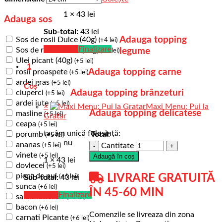
1 ×
43
lei
Adauga sos
Sub-total:
43
lei
Adauga topping
Sos de rosii Dulce (40g)
(
+
4
lei
)
Vezi coșul
Finalizare
Sos de rosii Picant (40g)
legume
(
+
4
lei
)
Ulei picant (40g)
(
+
5
lei
)
1
Adauga topping carne
rosii proaspete
(
+
5
lei
)
ardei gras
(
+
5
lei
)
Coș
Adauga topping brânzeturi
ciuperci
(
+
5
lei
)
ardei iute
(
+
5
lei
)
×
Maxi Menu: Pui la
Adauga topping delicatese
masline
(
+
5
lei
)
Gratar
ceapa
(
+
5
lei
)
tacâm unică folosință:
porumb
Total:
(
+
5
lei
)
nu
ananas
(
+
5
lei
)
Cantitate
vinete
(
+
5
lei
)
Adaugă în coș
1 ×
43
lei
dovlecei
(
+
5
lei
)
piept de pui
LIVRARE GRATUITĂ
(
+
6
lei
)
Sub-total:
43
lei
sunca
(
+
6
lei
)
ÎN 45-60 MIN
Vezi coșul
Finalizare
salam Chorizo
(
+
6
lei
)
bacon
(
+
6
lei
)
Comenzile se livreaza din zona
carnati Picante
(
+
6
lei
)