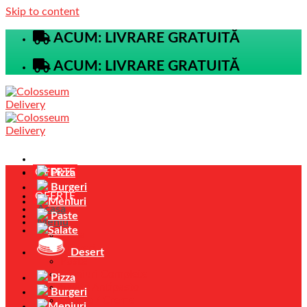
Skip to content
ACUM: LIVRARE GRATUITĂ
ACUM: LIVRARE GRATUITĂ
OFERTE
Pizza
Burgeri
OFERTE
Meniuri
Acasa
Paste
Meniu
Salate
Pizza
Burgeri
Desert
Paste
Meniuri Complete
Pizza
Salate Antipasto
Burgeri
Ciorbe / Creme
Meniuri