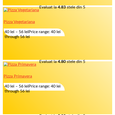
Evaluat la
4.83
stele din 5
Pizza Vegetariana
40
lei
–
56
lei
Price range: 40 lei
through 56 lei
Evaluat la
4.80
stele din 5
Pizza Primavera
40
lei
–
56
lei
Price range: 40 lei
through 56 lei