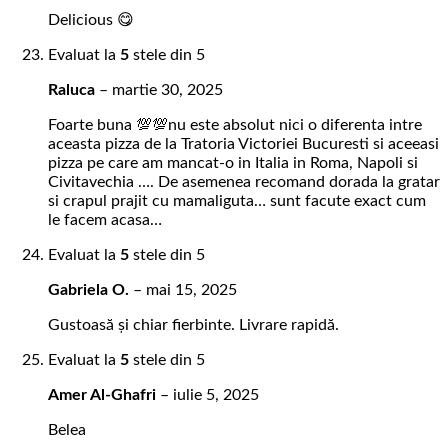
Delicious 😋
Evaluat la
5
stele din 5
Raluca
–
martie 30, 2025
Foarte buna 💯💯nu este absolut nici o diferenta intre
aceasta pizza de la Tratoria Victoriei Bucuresti si aceeasi
pizza pe care am mancat-o in Italia in Roma, Napoli si
Civitavechia …. De asemenea recomand dorada la gratar
si crapul prajit cu mamaliguta… sunt facute exact cum
le facem acasa…
Evaluat la
5
stele din 5
Gabriela O.
–
mai 15, 2025
Gustoasă și chiar fierbinte. Livrare rapidă.
Evaluat la
5
stele din 5
Amer Al-Ghafri
–
iulie 5, 2025
Belea