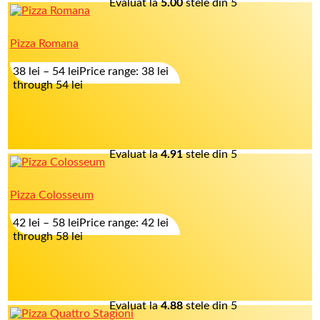
Evaluat la
5.00
stele din 5
Pizza Romana
38
lei
–
54
lei
Price range: 38 lei
through 54 lei
Evaluat la
4.91
stele din 5
Pizza Colosseum
42
lei
–
58
lei
Price range: 42 lei
through 58 lei
Evaluat la
4.88
stele din 5