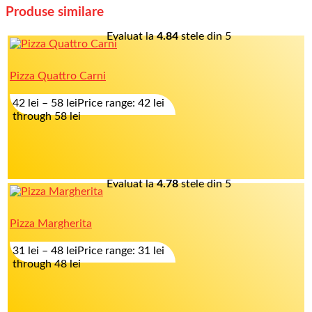
Produse similare
Evaluat la
4.84
stele din 5
Pizza Quattro Carni
42
lei
–
58
lei
Price range: 42 lei
through 58 lei
Evaluat la
4.78
stele din 5
Pizza Margherita
31
lei
–
48
lei
Price range: 31 lei
through 48 lei