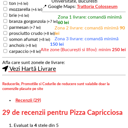
Universitate, Bucuresti
ton
(
+
6
lei
)
📍 Google Maps:
Trattoria Colosseum
mozzarella
(
+
6
lei
)
brie
(
+
6
lei
)
Zona 1 livrare: comandă minimă
branza gorgonzola
(
+
7
lei
)
60 lei
parmesan
Zona 2 livrare: comandă minimă
90
(
+
7
lei
)
lei
prosciutto crudo
(
+
8
lei
)
Zona 3 livrare: comandă minimă
somon afumat
(
+
8
lei
)
150 lei
anchois
(
+
8
lei
)
Alte zone (București si Ilfov): minim
250 lei
carpaccio
(
+
8
lei
)
Afla care sunt zonele de livrare:
Vezi Hartă Livrare
Reducerile, Promotiile si Codurile de reducere sunt valabile doar la
comenzile plasate pe site
Recenzii (29)
29 de recenzii pentru
Pizza Capricciosa
Evaluat la
4
stele din 5