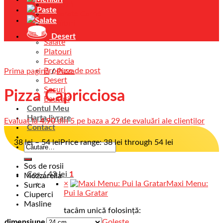
Antreuri
Paste
Preparate Carne
Salate
Garnituri
Risotto
Desert
Salate
Platouri
Focaccia
Produse de post
Prima pagină
/
Pizza
Desert
Sosuri
Pizza Capricciosa
Bauturi
Contul Meu
Harta livrare
Evaluat la
4.90
din 5 pe baza a
29
de evaluări ale clienților
Contact
38
lei
–
54
lei
Price range: 38 lei through 54 lei
Sos de rosii
Coș /
43
lei
1
Mozzarella
×
Maxi Menu:
Sunca
Pui la Gratar
Ciuperci
Masline
tacâm unică folosință:
nu
dimensiune
Golește