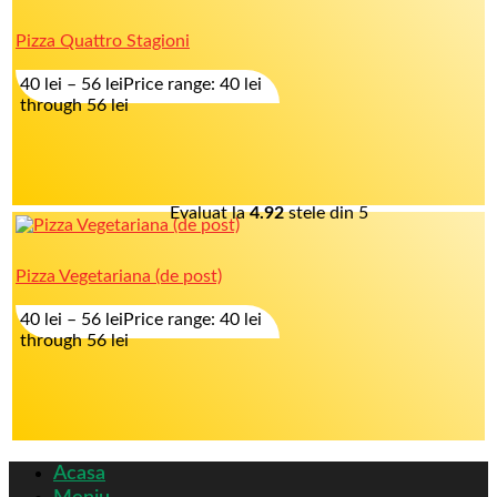
Pizza Quattro Stagioni
40
lei
–
56
lei
Price range: 40 lei
through 56 lei
Evaluat la
4.92
stele din 5
Pizza Vegetariana (de post)
40
lei
–
56
lei
Price range: 40 lei
through 56 lei
Acasa