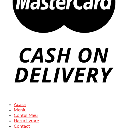
Acasa
Meniu
Contul Meu
Harta livrare
Contact