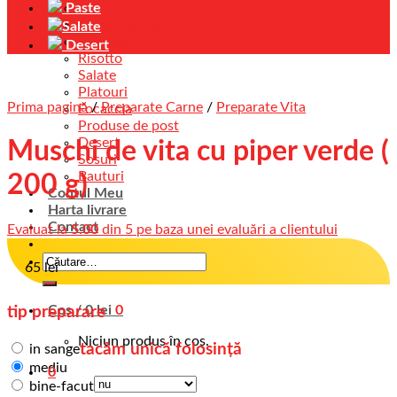
Paste
Antreuri
Preparate Carne
Salate
Garnituri
Desert
Risotto
Salate
Platouri
Prima pagină
/
Preparate Carne
/
Preparate Vita
Focaccia
Produse de post
Desert
Muschi de vita cu piper verde (
Sosuri
Bauturi
200 g)
Contul Meu
Harta livrare
Contact
Evaluat la
5.00
din 5 pe baza unei evaluări a clientului
65
lei
Coș /
0
lei
0
tip preparare
Niciun produs în coș.
tacâm unică folosință
in sange
mediu
0
bine-facut