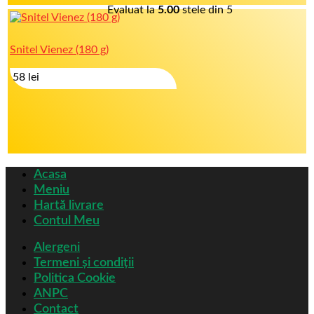
Evaluat la
5.00
stele din 5
Snitel Vienez (180 g)
58
lei
Acasa
Meniu
Hartă livrare
Contul Meu
Alergeni
Termeni și condiții
Politica Cookie
ANPC
Contact