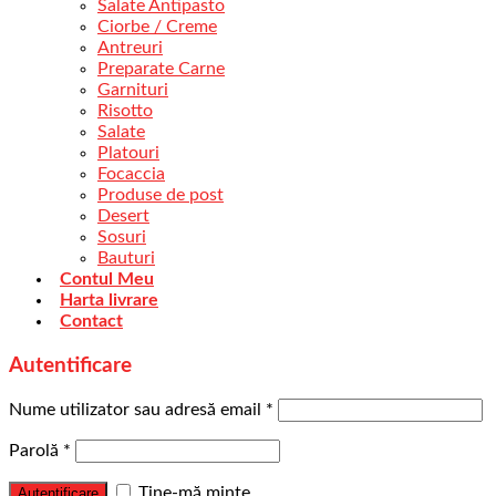
Salate Antipasto
Ciorbe / Creme
Antreuri
Preparate Carne
Garnituri
Risotto
Salate
Platouri
Focaccia
Produse de post
Desert
Sosuri
Bauturi
Contul Meu
Harta livrare
Contact
Autentificare
Nume utilizator sau adresă email
*
Parolă
*
Ține-mă minte
Autentificare