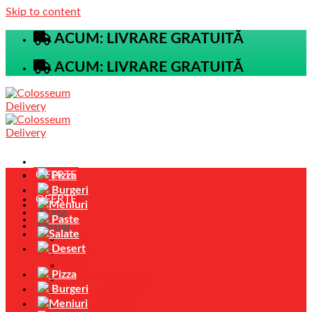
Skip to content
ACUM: LIVRARE GRATUITĂ
ACUM: LIVRARE GRATUITĂ
OFERTE
Pizza
Burgeri
OFERTE
Meniuri
Acasa
Paste
Meniu
Salate
Pizza
Desert
Burgeri
Paste
Pizza
Meniuri Complete
Burgeri
Salate Antipasto
Meniuri
Ciorbe / Creme