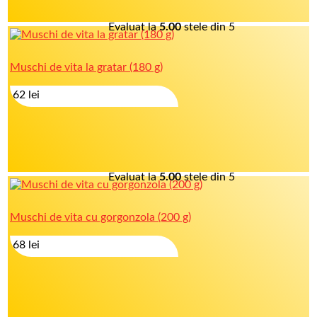
Evaluat la
5.00
stele din 5
Muschi de vita la gratar (180 g)
62
lei
Evaluat la
5.00
stele din 5
Muschi de vita cu gorgonzola (200 g)
68
lei