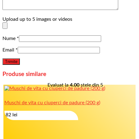
Upload up to 5 images or videos
Nume
*
Email
*
Produse similare
Evaluat la
4.00
stele din 5
Muschi de vita cu ciuperci de padure (200 g)
82
lei