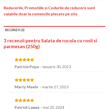
Reducerile, Promotiile si Codurile de reducere sunt
valabile doar la comenzile plasate pe site
RECENZII (3)
3 recenzii pentru
Salata de rucola cu rosii si
parmesan (250g)
Evaluat la
5
Patricia Popa
–
ianuarie 30, 2023
stele din 5
Evaluat la
5
Marty Maehr
–
martie 27, 2023
stele din 5
Evaluat la
5
Patrick Lagae
–
mai 20, 2024