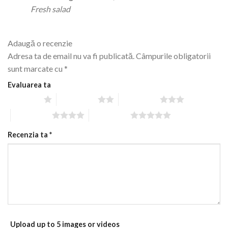
stele din 5
Fresh salad
Adaugă o recenzie
Adresa ta de email nu va fi publicată.
Câmpurile obligatorii
sunt marcate cu
*
Evaluarea ta
1 of 5 stars
2 of 5 stars
3 of 5 stars
4 of 5 stars
5 of 5 stars
Recenzia ta
*
Upload up to 5 images or videos