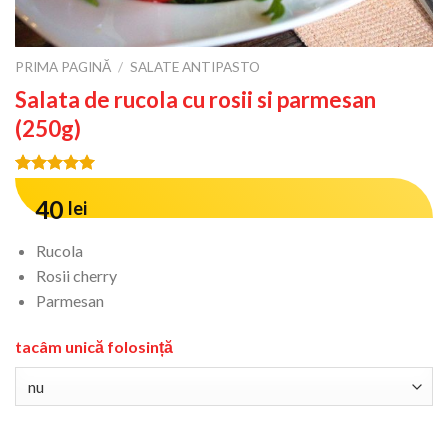
PRIMA PAGINĂ
/
SALATE ANTIPASTO
Salata de rucola cu rosii si parmesan
(250g)
Evaluat la
3
5.00
din 5
40
lei
pe baza a
evaluări ale
Rucola
clienților
Rosii cherry
Parmesan
tacâm unică folosință