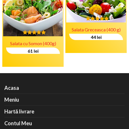
Evaluat la
Salata Greceasca (400 g)
5.00
stele
din 5
44
lei
Evaluat la
Salata cu Somon (400g)
5.00
stele
din 5
61
lei
Acasa
Meniu
Hartă livrare
Contul Meu