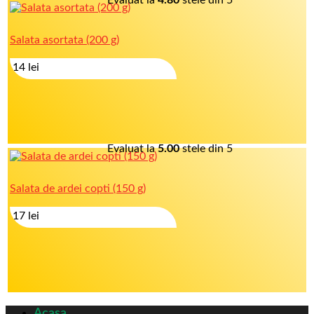
Evaluat la
4.80
stele din 5
Salata asortata (200 g)
14
lei
Evaluat la
5.00
stele din 5
Salata de ardei copti (150 g)
17
lei
Acasa