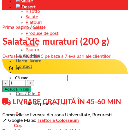
Preparate Carne
Salate
Garnituri
Desert
Risotto
Salate
Platouri
Prima pagină
/
Salate
Focaccia
Produse de post
Desert
Salata de muraturi (200 g)
Sosuri
Bauturi
Contul Meu
Evaluat la
4.86
din 5 pe baza a
7
evaluări ale clienților
Harta livrare
Contact
14
lei
Cantitate
Adaugă în coș
Coș /
0
lei
0
LIVRARE GRATUITĂ ÎN 45-60 MIN
Niciun produs în coș.
0
Comenzile se livreaza din zona Universitate, Bucuresti
📍 Google Maps:
Trattoria Colosseum
Coș