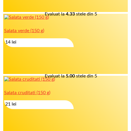
Evaluat la
4.33
stele din 5
Salata verde (150 g)
14
lei
Evaluat la
5.00
stele din 5
Salata cruditati (150 g)
21
lei