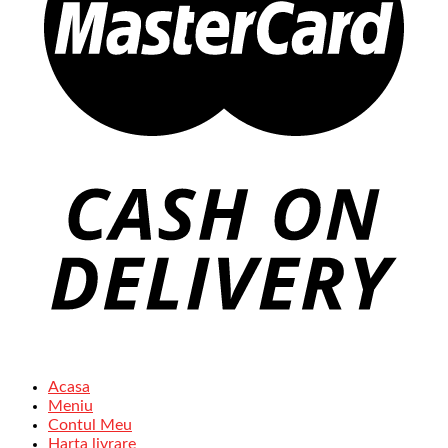
Acasa
Meniu
Contul Meu
Harta livrare