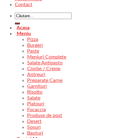
Contact
Acasa
Meniu
Pizza
Burgeri
Paste
Meniuri Complete
Salate Antipasto
Ciorbe / Creme
Antreuri
Preparate Carne
Garnituri
Risotto
Salate
Platouri
Focaccia
Produse de post
Desert
Sosuri
Bauturi