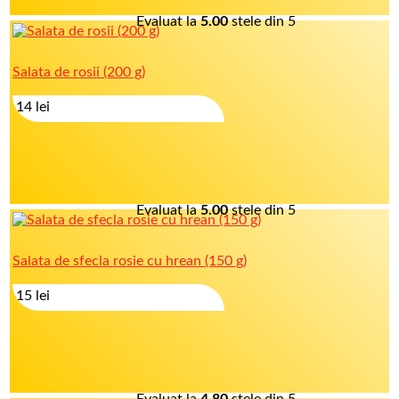
Evaluat la
5.00
stele din 5
Salata de rosii (200 g)
14
lei
Evaluat la
5.00
stele din 5
Salata de sfecla rosie cu hrean (150 g)
15
lei