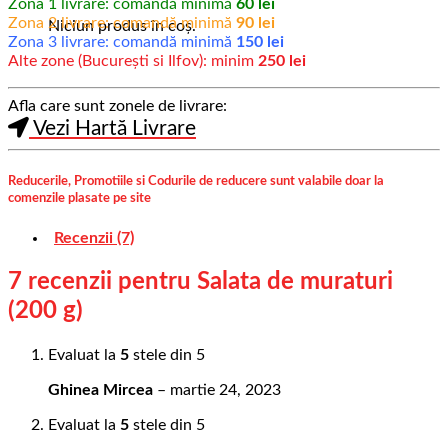
Zona 1 livrare: comandă minimă
60 lei
Zona 2 livrare: comandă minimă
90 lei
Niciun produs în coș.
Zona 3 livrare: comandă minimă
150 lei
Alte zone (București si Ilfov): minim
250 lei
Afla care sunt zonele de livrare:
Vezi Hartă Livrare
Reducerile, Promotiile si Codurile de reducere sunt valabile doar la
comenzile plasate pe site
Recenzii (7)
7 recenzii pentru
Salata de muraturi
(200 g)
Evaluat la
5
stele din 5
Ghinea Mircea
–
martie 24, 2023
Evaluat la
5
stele din 5