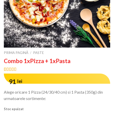
PRIMA PAGINĂ
/
PASTE
Combo 1xPizza + 1xPasta
Evaluat la
11
4.91
din 5 pe
91
lei
baza a
evaluări ale
clienților
Alege oricare 1 Pizza (24/30/40 cm) si 1 Pasta (350g) din
urmatoarele sortimente:
Stoc epuizat