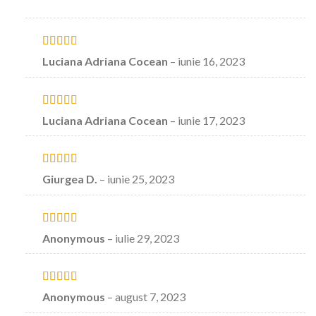
Evaluat la
5
Luciana Adriana Cocean
–
iunie 16, 2023
stele din 5
Evaluat la
Luciana Adriana Cocean
–
iunie 17, 2023
4
stele din
5
Evaluat la
5
Giurgea D.
–
iunie 25, 2023
stele din 5
Evaluat la
5
Anonymous
–
iulie 29, 2023
stele din 5
Evaluat la
5
Anonymous
–
august 7, 2023
stele din 5