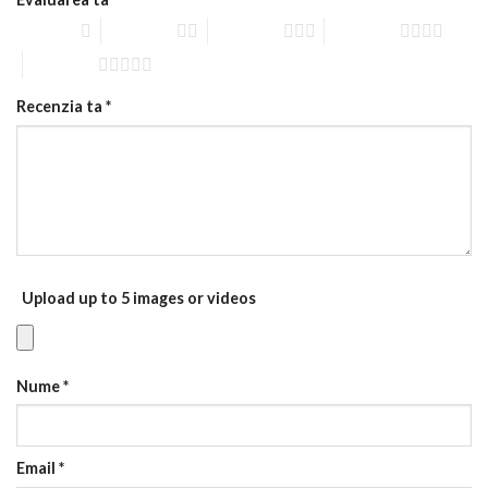
1 of 5 stars
2 of 5 stars
3 of 5 stars
4 of 5 stars
5 of 5 stars
Recenzia ta
*
Upload up to 5 images or videos
Nume
*
Email
*