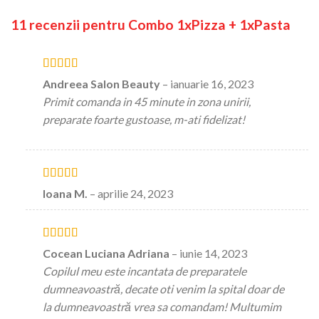
11 recenzii pentru
Combo 1xPizza + 1xPasta
Evaluat la
5
Andreea Salon Beauty
–
ianuarie 16, 2023
stele din 5
Primit comanda in 45 minute in zona unirii,
preparate foarte gustoase, m-ati fidelizat!
Evaluat la
5
Ioana M.
–
aprilie 24, 2023
stele din 5
Evaluat la
5
Cocean Luciana Adriana
–
iunie 14, 2023
stele din 5
Copilul meu este incantata de preparatele
dumneavoastră, decate oti venim la spital doar de
la dumneavoastră vrea sa comandam! Multumim