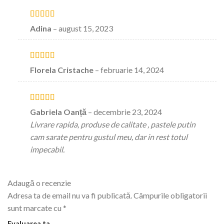
Evaluat la
5
Adina
–
august 15, 2023
stele din 5
Evaluat la
5
Florela Cristache
–
februarie 14, 2024
stele din 5
Evaluat la
5
Gabriela Oanță
–
decembrie 23, 2024
stele din 5
Livrare rapida, produse de calitate , pastele putin
cam sarate pentru gustul meu, dar in rest totul
impecabil.
Adaugă o recenzie
Adresa ta de email nu va fi publicată.
Câmpurile obligatorii
sunt marcate cu
*
Evaluarea ta