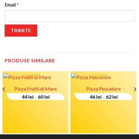
Email
*
PRODUSE SIMILARE
Evaluat la
Evaluat la
Pizza Frutti di Mare
Pizza Pescatore
5.00
stele din
4.50
stele
5
din 5
Price
Price
44
lei
–
60
lei
46
lei
–
62
lei
range:
range:
44 lei
46 lei
through
through
60 lei
62 lei