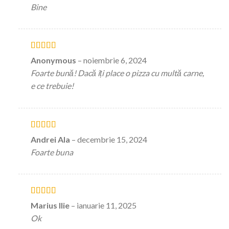
Bine
Evaluat la
5
Anonymous
–
noiembrie 6, 2024
stele din 5
Foarte bună! Dacă îți place o pizza cu multă carne,
e ce trebuie!
Evaluat la
5
Andrei Ala
–
decembrie 15, 2024
stele din 5
Foarte buna
Evaluat la
5
Marius Ilie
–
ianuarie 11, 2025
stele din 5
Ok