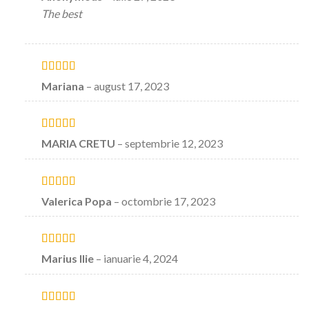
stele din 5
The best
Evaluat la
5
Mariana
–
august 17, 2023
stele din 5
Evaluat la
5
MARIA CRETU
–
septembrie 12, 2023
stele din 5
Evaluat la
5
Valerica Popa
–
octombrie 17, 2023
stele din 5
Evaluat la
5
Marius Ilie
–
ianuarie 4, 2024
stele din 5