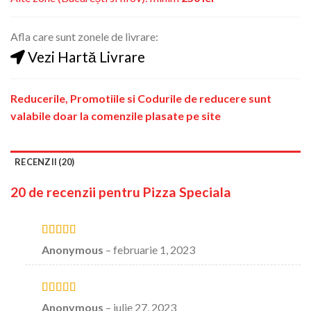
Afla care sunt zonele de livrare:
Vezi Hartă Livrare
Reducerile, Promotiile si Codurile de reducere sunt
valabile doar la comenzile plasate pe site
RECENZII (20)
20 de recenzii pentru
Pizza Speciala
Evaluat la
5
Anonymous
–
februarie 1, 2023
stele din 5
Evaluat la
5
Anonymous
–
iulie 27, 2023