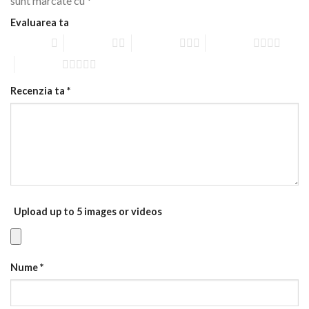
sunt marcate cu
*
Evaluarea ta
1 of 5 stars
2 of 5 stars
3 of 5 stars
4 of 5 stars
5 of 5 stars
Recenzia ta
*
Upload up to 5 images or videos
Nume
*