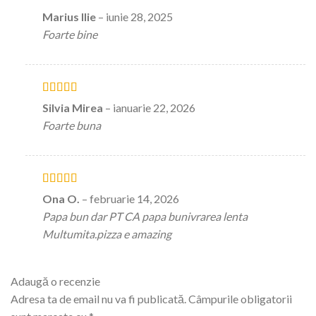
Evaluat la
5
Marius Ilie
–
iunie 28, 2025
stele din 5
Foarte bine
Evaluat la
5
Silvia Mirea
–
ianuarie 22, 2026
stele din 5
Foarte buna
Evaluat la
5
Ona O.
–
februarie 14, 2026
stele din 5
Papa bun dar PT CA papa bunivrarea lenta
Multumita.pizza e amazing
Adaugă o recenzie
Adresa ta de email nu va fi publicată.
Câmpurile obligatorii