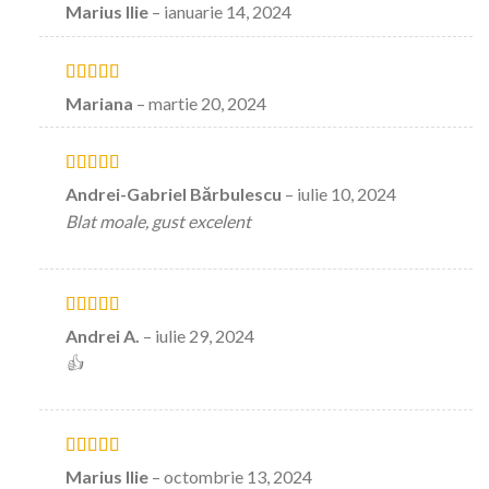
Evaluat la
5
Marius Ilie
–
ianuarie 14, 2024
stele din 5
Evaluat la
5
Mariana
–
martie 20, 2024
stele din 5
Evaluat la
5
Andrei-Gabriel Bărbulescu
–
iulie 10, 2024
stele din 5
Blat moale, gust excelent
Evaluat la
5
Andrei A.
–
iulie 29, 2024
stele din 5
👍
Evaluat la
5
Marius Ilie
–
octombrie 13, 2024
stele din 5