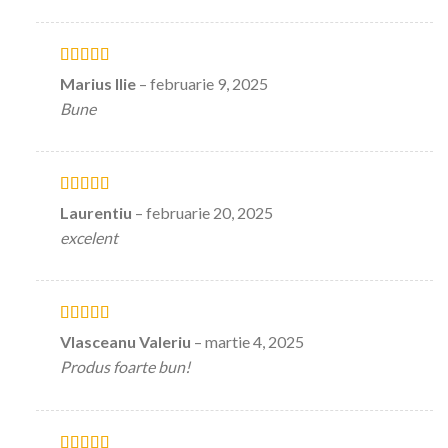
Evaluat la
5
Marius Ilie
–
februarie 9, 2025
stele din 5
Bune
Evaluat la
5
Laurentiu
–
februarie 20, 2025
stele din 5
excelent
Evaluat la
5
Vlasceanu Valeriu
–
martie 4, 2025
stele din 5
Produs foarte bun!