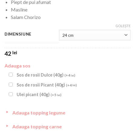
Piept de pui afumat
Masline
Salam Chorizo
GOLEȘTE
DIMENSIUNE
42
lei
Adauga sos
Sos de rosii Dulce (40g)
(
+
4
)
lei
Sos de rosii Picant (40g)
(
+
4
)
lei
Ulei picant (40g)
(
+
5
)
lei
Adauga topping legume
Adauga topping carne