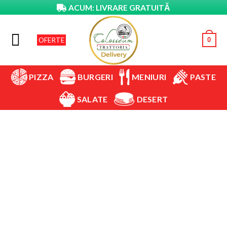
Skip
ACUM: LIVRARE GRATUITĂ
to
content
OFERTE
0
BURGERI
PIZZA
MENIURI
PASTE
SALATE
DESERT